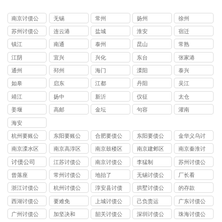
南京讨债公
无锡
常州
扬州
徐州
司
苏州讨债公
连云港
盐城
淮安
宿迁
司
镇江
南通
泰州
昆山
常熟
江阴
宜兴
兴化
东台
张家港
通州
邳州
海门
溧阳
泰兴
如皋
启东
江都
丹阳
吴江
靖江
扬中
新沂
仪征
太仓
姜堰
高邮
金坛
句容
灌南
海安
杭州要账公
东阳要账公
合肥要债公
东阳要债公
金华义乌讨
司哪家好
司
司
司
债公司
南京溧水区
南京高淳区
南京鼓楼区
南京建邺区
南京秦淮讨
讨债公司
讨债公司
讨债公司
讨债公司
债公司
讨债公司
江苏讨债公
南京讨债公
李猛制
苏州讨债公
司
司
司
曾落座
常州讨债公
地抬了
无锡讨债公
厂长看
司
司
浙江讨债公
杭州讨债公
淳安县讨债
拱墅讨债公
的存款
司
司
司
西湖讨债公
要难免
上城讨债公
己负责运
广东讨债公
司
司
司
广州讨债公
加坚决和
韶关讨债公
深圳讨债公
珠海讨债公