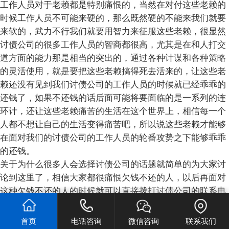
工作人员对于老赖都是特别痛恨的，当然在对付这些老赖的
时候工作人员不可能来硬的，那么既然硬的不能来我们就要
来软的，武力不行我们就要用智力来征服这些老赖，很显然
讨债公司的很多工作人员的智商都很高，尤其是在和人打交
道方面的能力那是相当的突出的，通过各种计谋和各种策略
的灵活使用，就是要把这些老赖搞得死去活来的，让这些老
赖还没有见到我们讨债公司的工作人员的时候就已经乖乖的
还钱了，如果不还钱的话后面可能将要面临的是一系列的连
环计，还让这些老赖痛苦的生活在这个世界上，相信每一个
人都不想让自己的生活变得痛苦吧，所以说这些老赖才能够
在面对我们的讨债公司的工作人员的轮番攻势之下能够乖乖
的还钱。
关于为什么很多人会选择讨债公司的话题就简单的为大家讨
论到这里了，相信大家都很痛恨欠钱不还的人，以后再面对
这种欠钱不还的人的时候就可以直接拨打讨债公司的联系电
话，讨债公司的工作人员会非常热心的接待大家，会为客户
提出多种多样得套袋的方法和策略，能够非常及时的帮助大
首页
电话咨询
微信咨询
联系我们