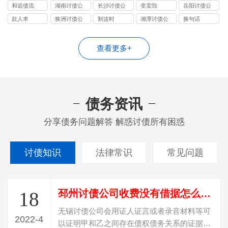
司
司
司
司
和追债流
湖南讨债公
长沙讨债公
变卖毁
岳阳讨债公
司
司
司
款人本
株洲讨债公
制这时
湘潭讨债公
换句话
司
司
查看更多+
债务资讯
分享债务问题解答 解惑讨债所有困惑
讨债知识
法律常识
常见问题
邳州讨债公司收费没有借据怎么才能要回欠款
18
无锡讨债公司会用证人证言或者录音材料等可
2022-4
以证明甲和乙之间存在债权债务关系的证据，