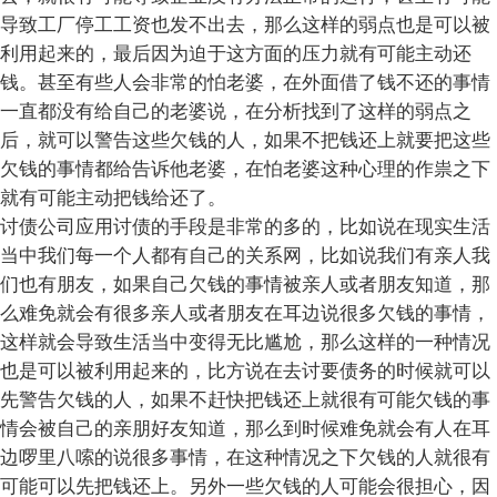
导致工厂停工工资也发不出去，那么这样的弱点也是可以被
利用起来的，最后因为迫于这方面的压力就有可能主动还
钱。甚至有些人会非常的怕老婆，在外面借了钱不还的事情
一直都没有给自己的老婆说，在分析找到了这样的弱点之
后，就可以警告这些欠钱的人，如果不把钱还上就要把这些
欠钱的事情都给告诉他老婆，在怕老婆这种心理的作祟之下
就有可能主动把钱给还了。
讨债公司应用讨债的手段是非常的多的，比如说在现实生活
当中我们每一个人都有自己的关系网，比如说我们有亲人我
们也有朋友，如果自己欠钱的事情被亲人或者朋友知道，那
么难免就会有很多亲人或者朋友在耳边说很多欠钱的事情，
这样就会导致生活当中变得无比尴尬，那么这样的一种情况
也是可以被利用起来的，比方说在去讨要债务的时候就可以
先警告欠钱的人，如果不赶快把钱还上就很有可能欠钱的事
情会被自己的亲朋好友知道，那么到时候难免就会有人在耳
边啰里八嗦的说很多事情，在这种情况之下欠钱的人就很有
可能可以先把钱还上。另外一些欠钱的人可能会很担心，因