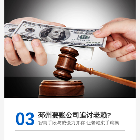
03
邳州要账公司追讨老赖?
智慧手段与威慑力并存 让老赖束手就擒