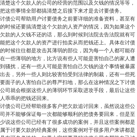
清楚这个欠款人的公司的经营的范围以及欠钱的情况等等，
把这些事情全部都搞清楚之后接下来才是去讨要债务。
讨债公司帮助用户讨要债务之前要详细的准备资料，甚至有
的时候还要搞清楚这个欠款的人资产的情况，因为如果这个
欠款的人欠钱不还的话，那么到时候到法院去告法院就有可
能把这个欠款人的资产进行拍卖从而把钱还上。具体在讨债
的时候往往都是攻击其薄弱的部位，因为每一个人都可能存
在一些薄弱的地方，比方说有些人可能是害怕自己的家人遭
到骚扰，还有一些人可能是害怕自己欠钱的这个事情被暴露
出去，另外一些人则比较害怕受到法律的制裁，还有一些死
要面子的人害怕自己的尊严扫地，那么在这种情况之下讨债
公司就会根据这些人的薄弱环节采取进攻手段，最后让这些
人乖乖的把钱还回来。
讨债公司已经帮助很多客户把欠款追讨回来，虽然说这些公
司并不能够保证每一次都能够顺利的把债务要回来，但是至
少说这些公司已经有了很多成功的案例，并且这些案例都是
属于讨要欠款的经典案例，这些案例对于很多用户来讲都是