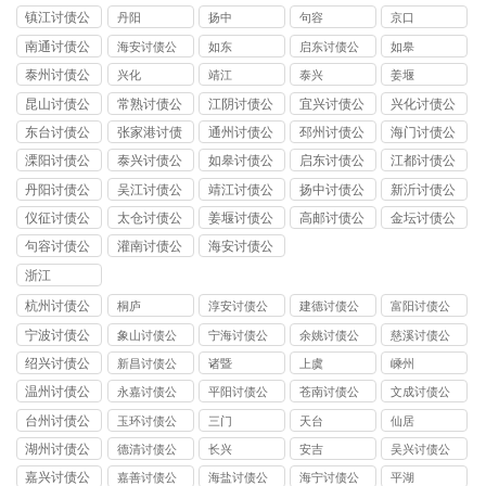
要债公司
讨债公司
佛山讨债公司
金华义乌讨债公司
宁波讨债公司
宁波讨债服务
太仓讨债公司
合肥讨债公司
吴江讨债公司
深圳讨债公司
昆山讨债公司
南京溧水区讨债公司
南京高淳区讨债公司
南京鼓楼区讨债公司
南京建邺区讨债公司
南京秦淮讨债公司
南京玄武讨债公司
南京讨债公司
长沙追债公司
查看更多