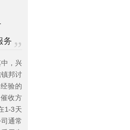
服务
其中，兴
信镇邦讨
上经验的
的催收方
1-3天
公司通常