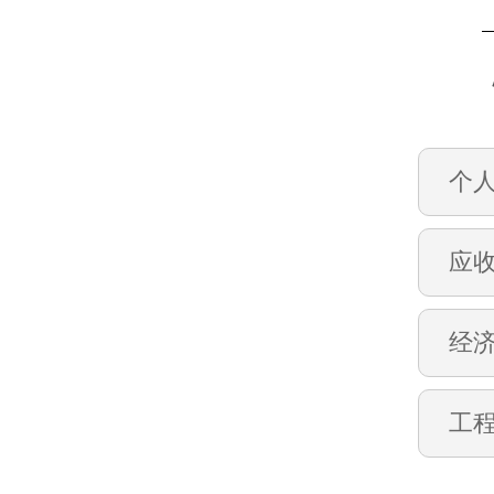
个
应
经
工