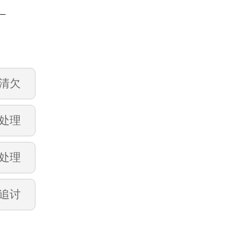
账
清欠
处理
处理
追讨