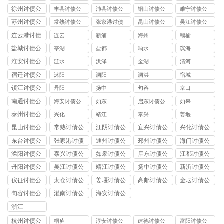
司
司
司
司
司
徐州讨债公
丰县讨债公
沛县讨债公
铜山讨债公
睢宁讨债公
司
司
司
司
司
苏州讨债公
常熟讨债公
张家港讨债
昆山讨债公
吴江讨债公
司
司
公司
司
司
连云港讨债
连云
新浦
海州
赣榆
公司
盐城讨债公
亭湖
盐都
响水
滨海
司
淮安讨债公
涟水
洪泽
金湖
清河
司
宿迁讨债公
沭阳
泗阳
泗洪
宿城
司
镇江讨债公
丹阳
扬中
句容
京口
司
南通讨债公
海安讨债公
如东
启东讨债公
如皋
司
司
司
泰州讨债公
兴化
靖江
泰兴
姜堰
司
昆山讨债公
常熟讨债公
江阴讨债公
宜兴讨债公
兴化讨债公
司
司
司
司
司
东台讨债公
张家港讨债
通州讨债公
邳州讨债公
海门讨债公
司
公司
司
司
司
溧阳讨债公
泰兴讨债公
如皋讨债公
启东讨债公
江都讨债公
司
司
司
司
司
丹阳讨债公
吴江讨债公
靖江讨债公
扬中讨债公
新沂讨债公
司
司
司
司
司
仪征讨债公
太仓讨债公
姜堰讨债公
高邮讨债公
金坛讨债公
司
司
司
司
司
句容讨债公
灌南讨债公
海安讨债公
司
司
司
浙江
杭州讨债公
桐庐
淳安讨债公
建德讨债公
富阳讨债公