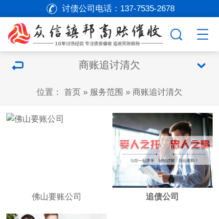
讨债公司电话：
137-7535-2678
商账追讨清欠
位置：
首页
»
服务范围
»
商账追讨清欠
佛山要账公司
追债公司