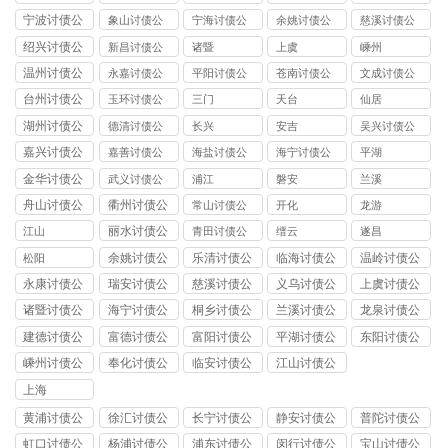
司
司
司
司
宁波讨债公
象山讨债公
宁海讨债公
余姚讨债公
慈溪讨债公
司
司
司
司
司
绍兴讨债公
新昌讨债公
诸暨
上虞
嵊州
司
司
温州讨债公
永嘉讨债公
平阳讨债公
苍南讨债公
文成讨债公
司
司
司
司
司
台州讨债公
玉环讨债公
三门
天台
仙居
司
司
湖州讨债公
德清讨债公
长兴
安吉
吴兴讨债公
司
司
司
嘉兴讨债公
嘉善讨债公
海盐讨债公
海宁讨债公
平湖
司
司
司
司
金华讨债公
武义讨债公
浦江
磐安
兰溪
司
司
舟山讨债公
衢州讨债公
常山讨债公
开化
龙游
司
司
司
丽水讨债公
江山
青田讨债公
缙云
遂昌
司
司
余姚讨债公
乐清讨债公
临海讨债公
温岭讨债公
松阳
司
司
司
司
永康讨债公
瑞安讨债公
慈溪讨债公
义乌讨债公
上虞讨债公
司
司
司
司
司
诸暨讨债公
海宁讨债公
桐乡讨债公
兰溪讨债公
龙泉讨债公
司
司
司
司
司
建德讨债公
富德讨债公
富阳讨债公
平湖讨债公
东阳讨债公
司
司
司
司
司
嵊州讨债公
奉化讨债公
临安讨债公
江山讨债公
司
司
司
司
上海
黄浦讨债公
徐汇讨债公
长宁讨债公
静安讨债公
普陀讨债公
司
司
司
司
司
虹口讨债公
杨浦讨债公
浦东讨债公
闵行讨债公
宝山讨债公