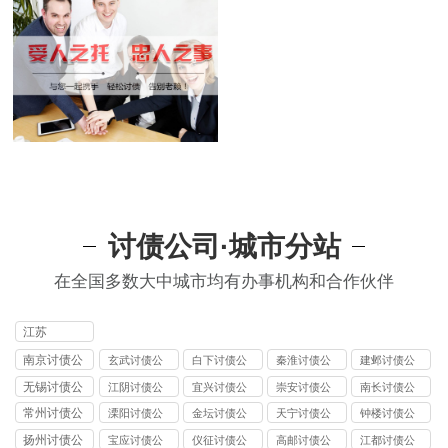
催债公司
讨债公司·城市分站
在全国多数大中城市均有办事机构和合作伙伴
江苏
南京讨债公
玄武讨债公
白下讨债公
秦淮讨债公
建邺讨债公
司
司
司
司
司
无锡讨债公
江阴讨债公
宜兴讨债公
崇安讨债公
南长讨债公
司
司
司
司
司
常州讨债公
溧阳讨债公
金坛讨债公
天宁讨债公
钟楼讨债公
司
司
司
司
司
扬州讨债公
宝应讨债公
仪征讨债公
高邮讨债公
江都讨债公