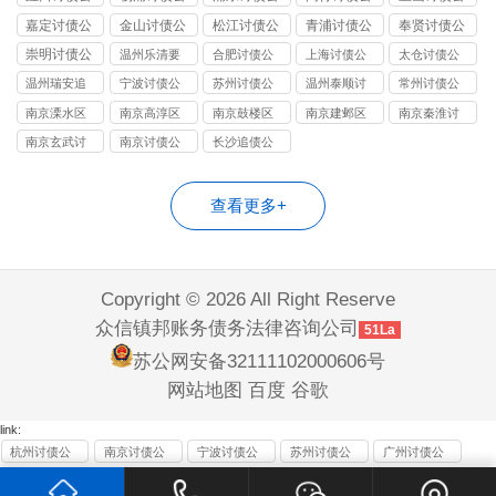
司
司
司
司
司
嘉定讨债公
金山讨债公
松江讨债公
青浦讨债公
奉贤讨债公
司
司
司
司
司
崇明讨债公
温州乐清要
合肥讨债公
上海讨债公
太仓讨债公
司
账公司
司
司
司
温州瑞安追
宁波讨债公
苏州讨债公
温州泰顺讨
常州讨债公
债公司
司
司
债公司
司
南京溧水区
南京高淳区
南京鼓楼区
南京建邺区
南京秦淮讨
讨债公司
讨债公司
讨债公司
讨债公司
债公司
南京玄武讨
南京讨债公
长沙追债公
债公司
司
司
查看更多+
Copyright © 2026 All Right Reserve
众信镇邦账务债务法律咨询公司
51La
苏公网安备32111102000606号
网站地图
百度
谷歌
link:
杭州讨债公
南京讨债公
宁波讨债公
苏州讨债公
广州讨债公
司
司
司
司
司