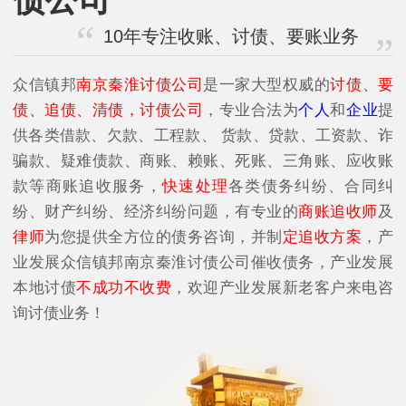
10年专注收账、讨债、要账业务
众信镇邦
南京秦淮讨债公司
是一家大型权威的
讨债、要
债、追债、清债，讨债公司
，专业合法为
个人
和
企业
提
供各类借款、欠款、工程款、 货款、贷款、工资款、诈
骗款、疑难债款、商账、赖账、死账、三角账、应收账
款等商账追收服务，
快速处理
各类债务纠纷、合同纠
纷、财产纠纷、经济纠纷问题，有专业的
商账追收师
及
律师
为您提供全方位的债务咨询，并制
定追收方案
，产
业发展众信镇邦南京秦淮讨债公司催收债务，产业发展
本地讨债
不成功不收费
，欢迎产业发展新老客户来电咨
询讨债业务！