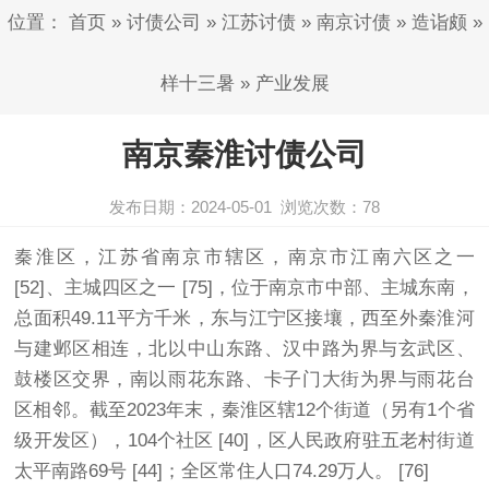
位置：
首页
»
讨债公司
»
江苏讨债
»
南京讨债
»
造诣颇
»
样十三暑
»
产业发展
南京秦淮讨债公司
发布日期：2024-05-01
浏览次数：
78
秦淮区，江苏省
南京
市辖区，
南京
市江南六区之一
[52]、主城四区之一 [75]，位于南京市中部、主城东南，
总面积49.11平方千米，东与江宁区接壤，西至外秦淮河
与建邺区相连，北以中山东路、汉中路为界与玄武区、
鼓楼区交界，南以雨花东路、卡子门大街为界与雨花台
区相邻。截至2023年末，秦淮区辖12个街道（另有1个省
级开发区），104个社区 [40]，区人民政府驻五老村街道
太平南路69号 [44]；全区常住人口74.29万人。 [76]