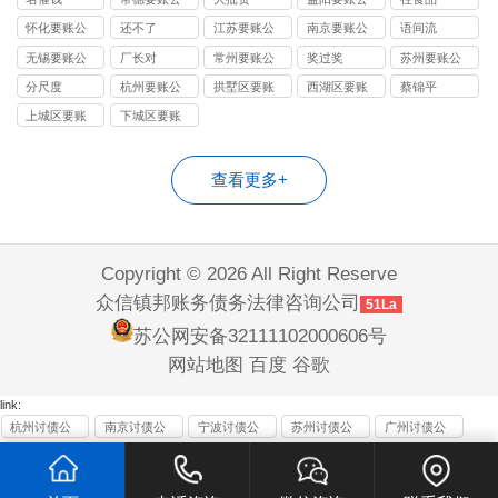
司
司
怀化要账公
还不了
江苏要账公
南京要账公
语间流
司
司
司
无锡要账公
厂长对
常州要账公
奖过奖
苏州要账公
司
司
司
分尺度
杭州要账公
拱墅区要账
西湖区要账
蔡锦平
司
公司
公司
上城区要账
下城区要账
公司
公司
查看更多+
Copyright © 2026 All Right Reserve
众信镇邦账务债务法律咨询公司
51La
苏公网安备32111102000606号
网站地图
百度
谷歌
link:
杭州讨债公
南京讨债公
宁波讨债公
苏州讨债公
广州讨债公
司
司
司
司
司