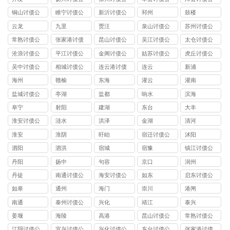
司
司
司
司
铜山讨债公
睢宁讨债公
新沂讨债公
邳州
鼓楼
司
司
司
云龙
九里
贾汪
泉山讨债公
苏州讨债公
司
司
常熟讨债公
张家港讨债
昆山讨债公
吴江讨债公
太仓讨债公
司
公司
司
司
司
沧浪讨债公
平江讨债公
金阊讨债公
姑苏讨债公
虎丘讨债公
司
司
司
司
司
吴中讨债公
相城讨债公
连云港讨债
连云
新浦
司
司
公司
海州
赣榆
东海
灌云
灌南
盐城讨债公
亭湖
盐都
响水
滨海
司
阜宁
射阳
建湖
东台
大丰
淮安讨债公
涟水
洪泽
金湖
清河
司
淮安
淮阴
盱眙
宿迁讨债公
沭阳
司
泗阳
泗洪
宿城
宿豫
镇江讨债公
司
丹阳
扬中
句容
京口
润州
丹徒
南通讨债公
海安讨债公
如东
启东讨债公
司
司
司
如皋
通州
海门
崇川
港闸
南通
泰州讨债公
兴化
靖江
泰兴
司
姜堰
海陵
高港
昆山讨债公
常熟讨债公
司
司
江阴讨债公
宜兴讨债公
兴化讨债公
东台讨债公
张家港讨债