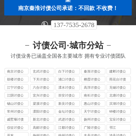
南京秦淮讨债公司承诺：不回款 不收费！
137-7535-2678
讨债公司·城市分站
讨债业务已涵盖全国各主要城市 拥有专业讨债团队
南京讨债公
玄武讨债公
白下讨债公
秦淮讨债公
建邺讨债公
司
司
司
司
司
鼓楼讨债公
下关讨债公
浦口讨债公
栖霞讨债公
雨花台讨债
司
司
司
司
公司
江宁讨债公
六合讨债公
溧水讨债公
高淳讨债公
无锡讨债公
司
司
司
司
司
江阴讨债公
宜兴讨债公
崇安讨债公
南长讨债公
北塘讨债公
司
司
司
司
司
锡山讨债公
梁溪讨债公
新吴讨债公
惠山讨债公
滨湖讨债公
司
司
司
司
司
常州讨债公
溧阳讨债公
金坛讨债公
天宁讨债公
钟楼讨债公
司
司
司
司
司
戚墅堰讨债
新北讨债公
武进讨债公
扬州讨债公
宝应讨债公
公司
司
司
司
司
仪征讨债公
高邮讨债公
江都讨债公
广陵讨债公
邗江
司
司
司
司
开发
扬州讨债公
徐州讨债公
丰县讨债公
沛县讨债公