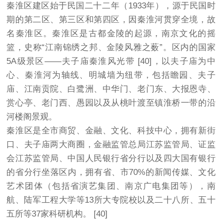
秦淮区建区始于民国二十二年（1933年），源于民国时
期的第二区、第三区和第四区，因秦淮河贯穿全境，故
名秦淮区。秦淮区是古都金陵的起源，南京文化的摇
篮，史称“江南锦绣之邦、金陵风雅之薮”。区内的国家
5A级景区——夫子庙秦淮风光带 [40]，以夫子庙为中
心、秦淮河为轴线、明城墙为纽带，包括瞻园、夫子
庙、江南贡院、白鹭洲、中华门、老门东、大报恩寺、
赏心亭、老门西、愚园以及从桃叶渡至镇淮桥一带的沿
河楼阁景观。
秦淮区是全市商贸、金融、文化、科技中心，拥有新街
口、夫子庙两大商圈，金融监管总局江苏监管局、证监
会江苏监管局、中国人民银行省分行以及四大国有银行
的省分行坐落区内，拥有省、市70%的新闻传媒、文化
艺术团体（包括省演艺集团、南京广电集团等），南
航、陆军工程大学等13所大专院校以及二十八所、五十
五所等37家科研机构。 [40]