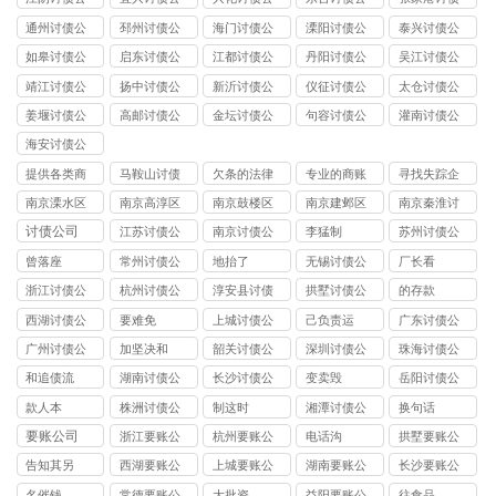
司
司
司
司
公司
通州讨债公
邳州讨债公
海门讨债公
溧阳讨债公
泰兴讨债公
司
司
司
司
司
如皋讨债公
启东讨债公
江都讨债公
丹阳讨债公
吴江讨债公
司
司
司
司
司
靖江讨债公
扬中讨债公
新沂讨债公
仪征讨债公
太仓讨债公
司
司
司
司
司
姜堰讨债公
高邮讨债公
金坛讨债公
句容讨债公
灌南讨债公
司
司
司
司
司
海安讨债公
司
提供各类商
马鞍山讨债
欠条的法律
专业的商账
寻找失踪企
账
公司
效力
追收师
业和个人
南京溧水区
南京高淳区
南京鼓楼区
南京建邺区
南京秦淮讨
讨债公司
讨债公司
讨债公司
讨债公司
债公司
讨债公司
江苏讨债公
南京讨债公
李猛制
苏州讨债公
司
司
司
曾落座
常州讨债公
地抬了
无锡讨债公
厂长看
司
司
浙江讨债公
杭州讨债公
淳安县讨债
拱墅讨债公
的存款
司
司
司
西湖讨债公
要难免
上城讨债公
己负责运
广东讨债公
司
司
司
广州讨债公
加坚决和
韶关讨债公
深圳讨债公
珠海讨债公
司
司
司
司
和追债流
湖南讨债公
长沙讨债公
变卖毁
岳阳讨债公
司
司
司
款人本
株洲讨债公
制这时
湘潭讨债公
换句话
司
司
要账公司
浙江要账公
杭州要账公
电话沟
拱墅要账公
司
司
司
告知其另
西湖要账公
上城要账公
湖南要账公
长沙要账公
司
司
司
司
名催钱
常德要账公
大批资
益阳要账公
往食品