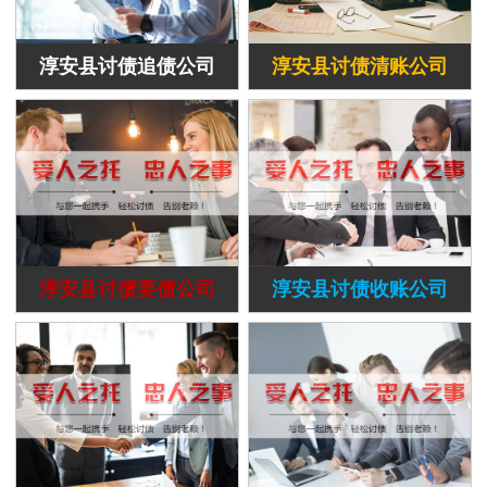
淳安县讨债追债公司
淳安县讨债清账公司
淳安县讨债要债公司
淳安县讨债收账公司