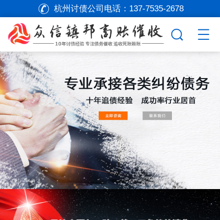
杭州讨债公司电话：
137-7535-2678