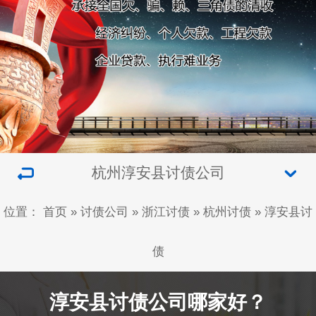
杭州淳安县讨债公司
位置：
首页
»
讨债公司
»
浙江讨债
»
杭州讨债
»
淳安县讨
债
淳安县讨债公司哪家好？