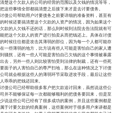
清楚这个欠款人的公司的经营的范围以及欠钱的情况等等，
把这些事情全部都搞清楚之后接下来才是去讨要债务。
讨债公司帮助用户讨要债务之前要详细的准备资料，甚至有
的时候还要搞清楚这个欠款的人资产的情况，因为如果这个
欠款的人欠钱不还的话，那么到时候到法院去告法院就有可
能把这个欠款人的资产进行拍卖从而把钱还上。具体在讨债
的时候往往都是攻击其薄弱的部位，因为每一个人都可能存
在一些薄弱的地方，比方说有些人可能是害怕自己的家人遭
到骚扰，还有一些人可能是害怕自己欠钱的这个事情被暴露
出去，另外一些人则比较害怕受到法律的制裁，还有一些死
要面子的人害怕自己的尊严扫地，那么在这种情况之下讨债
公司就会根据这些人的薄弱环节采取进攻手段，最后让这些
人乖乖的把钱还回来。
讨债公司已经帮助很多客户把欠款追讨回来，虽然说这些公
司并不能够保证每一次都能够顺利的把债务要回来，但是至
少说这些公司已经有了很多成功的案例，并且这些案例都是
属于讨要欠款的经典案例，这些案例对于很多用户来讲都是