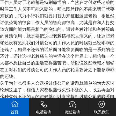
工作人员对于老赖都是特别痛恨的，当然在对付这些老赖的
时候工作人员不可能来硬的，那么既然硬的不能来我们就要
来软的，武力不行我们就要用智力来征服这些老赖，很显然
讨债公司的很多工作人员的智商都很高，尤其是在和人打交
道方面的能力那是相当的突出的，通过各种计谋和各种策略
的灵活使用，就是要把这些老赖搞得死去活来的，让这些老
赖还没有见到我们讨债公司的工作人员的时候就已经乖乖的
还钱了，如果不还钱的话后面可能将要面临的是一系列的连
环计，还让这些老赖痛苦的生活在这个世界上，相信每一个
人都不想让自己的生活变得痛苦吧，所以说这些老赖才能够
在面对我们的讨债公司的工作人员的轮番攻势之下能够乖乖
的还钱。
关于为什么很多人会选择讨债公司的话题就简单的为大家讨
论到这里了，相信大家都很痛恨欠钱不还的人，以后再面对
这种欠钱不还的人的时候就可以直接拨打讨债公司的联系电
话，讨债公司的工作人员会非常热心的接待大家，会为客户
提出多种多样得套袋的方法和策略，能够非常及时的帮助大
首页
电话咨询
微信咨询
联系我们