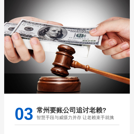
03
常州要账公司追讨老赖?
智慧手段与威慑力并存 让老赖束手就擒