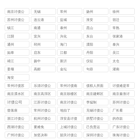
南京讨债公
无锡
常州
扬州
徐州
司
苏州讨债公
连云港
盐城
淮安
宿迁
司
镇江
南通
泰州
昆山
常熟
江阴
宜兴
兴化
东台
张家港
通州
邳州
海门
溧阳
泰兴
如皋
启东
江都
丹阳
吴江
靖江
扬中
新沂
仪征
太仓
姜堰
高邮
金坛
句容
灌南
海安
常州讨债苏
乐清讨债公
常州讨债南
债权人所面
讨债难是常
州公司
司
京公司
临的问题
见问题
南京溧水区
南京高淳区
南京鼓楼区
南京建邺区
南京秦淮讨
讨债公司
讨债公司
讨债公司
讨债公司
债公司
讨债公司
江苏讨债公
南京讨债公
李猛制
苏州讨债公
司
司
司
曾落座
常州讨债公
地抬了
无锡讨债公
厂长看
司
司
浙江讨债公
杭州讨债公
淳安县讨债
拱墅讨债公
的存款
司
司
司
西湖讨债公
要难免
上城讨债公
己负责运
广东讨债公
司
司
司
广州讨债公
加坚决和
韶关讨债公
深圳讨债公
珠海讨债公