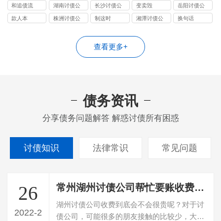
司
司
司
司
和追债流
湖南讨债公
长沙讨债公
变卖毁
岳阳讨债公
司
司
司
款人本
株洲讨债公
制这时
湘潭讨债公
换句话
司
司
查看更多+
债务资讯
分享债务问题解答 解惑讨债所有困惑
讨债知识
法律常识
常见问题
常州湖州讨债公司帮忙要账收费会不会很高
26
湖州讨债公司收费到底会不会很贵呢？对于讨
2022-2
债公司，可能很多的朋友接触的比较少，大家