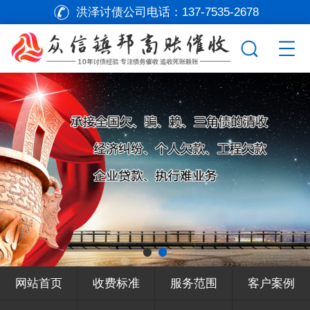
洪泽讨债公司电话：
137-7535-2678
网站首页
收费标准
服务范围
客户案例