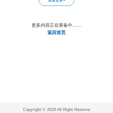
查看更多+
更多内容正在筹备中……
返回首页
Copyright © 2026 All Right Reserve