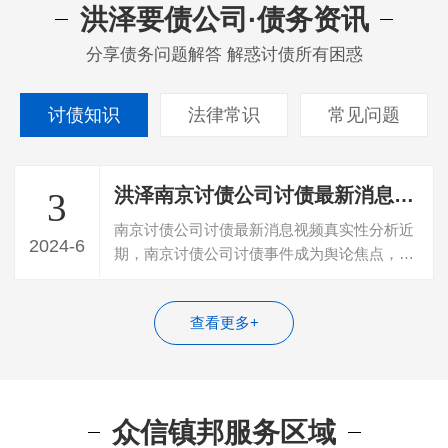
洪泽要债公司·债务资讯
分享债务问题解答 解惑讨债所有困惑
讨债知识
法律常识
常见问题
洪泽南京讨债公司讨债最新消息视频最新消息是真的吗(揭秘南京讨债公司讨债事件最新情况)
3
南京讨债公司讨债最新消息视频真实性分析近
2024-6
期，南京讨债公司讨债事件成为舆论焦点，各
种关于该事件的消息不断涌现。其中，表…
查看更多+
众信镇邦服务区域