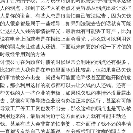
属于合法的手段。比方说在讨债的时候需要仔细的揣摩这些
人的弱点，找到了这些人的弱点才更容易从弱点出发让这些
人是你的谎言。有些人总是很害怕自己被法院告，因为欠钱
的人很多都是属于一些领导，如果到法院去告的话就有可能
让这些人欠钱的事情被曝光，最后就有可能丢了尊严，比如
说在电台上面或者是在报纸上面会曝光，那么就可以利用这
样的弱点来让这些人还钱。下面就来简要的介绍一下讨债的
时候经常用到的方法
讨债公司在为顾客讨债的时候经常会利用的弱点还有很多，
比如有些人我也是在单位里面职位比较高，但如果自己欠钱
的事情被公布出去，就很有可能面临降级甚至面临开除的危
险，那么利用这样的弱点都可以去让欠钱的人还钱。还有一
些欠钱的人一些企业的老板，如果说欠钱的事情还没暴露出
去，就很有可能导致企业没有办法正常的运行，甚至有可能
导致工厂停工工资也发不出去，那么这样的弱点也是可以被
利用起来的，最后因为迫于这方面的压力就有可能主动还
钱。甚至有些人会非常的怕老婆，在外面借了钱不还的事情
一直都没有给自己的老婆说，在分析找到了这样的弱点之