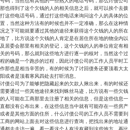
号码，当然也有其他的一些熟人的电话号码，那么讨债公司
那也得到了这个欠钱的人的相关信息之后，就可以挨个去拨
打这些电话号码，通过打这些电话来询问这个人的具体的位
置，当然这种方法有的时候也并不一定准确，那么在这种情
况之下可能就要通过其他的途径来获得这个欠钱的人的所在
地了，比方说这个欠钱的人肯定是在居住所在地的物业内以
及居委会那里有相关的登记，这个欠钱的人的单位肯定有相
关的号码，那么就到这些地方进行逐一的核对，当然这个过
程的确是一个跑步的过程，因此讨债公司的工作人员平时工
作那也是相当辛苦的，有的时候为了讨回债务还要顶着大太
阳或者是顶着寒风四处去打听消息。
讨债公司为了能够把隐藏起来的欠款人揪出来，有的时候还
需要通过一些其他途径来找到蛛丝马迹，比方说有一些欠钱
的人可能在工商那里去注册了相关的信息，但是这些信息一
直都没有公布出来，在这些信息当中就有可能存在一些房产
或者是其他方面的住所，什么讨债公司的工作人员不需要到
工商的网站上面去对这些信息进行查询，把找出来的地址通
通都去走访一遍，看一看这个人有没有藏到这些地方。再比