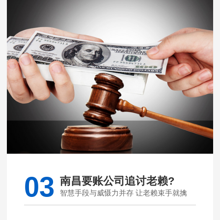
03
南昌要账公司追讨老赖?
智慧手段与威慑力并存 让老赖束手就擒