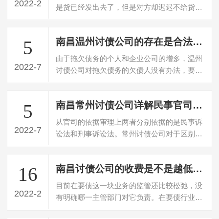
2022-2
是货已经发出去了，但是对方却迟迟不给货
款，有的时候暂时不给货款，这个是很正常…
南昌温州讨债公司的存在是合法的吗？
5
由于拖欠债务的个人和企业公司的增多，温州
2022-7
讨债公司对拖欠债务的欠债人没有办法，要不
回欠款，所以就寻找专门的讨债公司帮忙…
南昌常州讨债公司详解民事官司与刑事官司的区别
5
从官司的依据审理上两者分别依据的是民事诉
2022-7
讼法和刑事诉讼法。常州讨债公司对于区别可
以总结来说就是涉及到的当事人地位的不…
南昌讨债公司的收费是不是越低越好？
16
目前在要债这一块业务的监管还比较松弛，没
2022-2
有明确哪一主管部门对它负责。在要债行业的
发展过程中，因为成本低、门槛矮，所以…