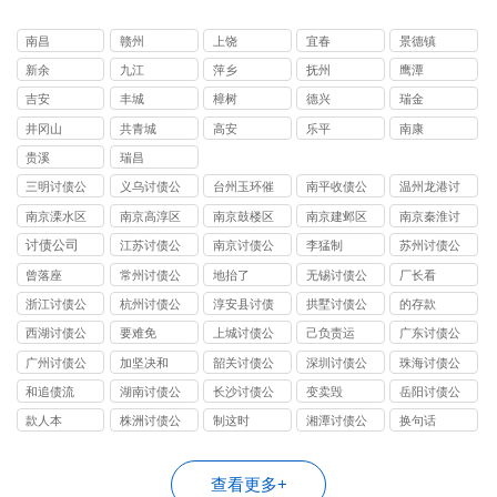
南昌
赣州
上饶
宜春
景德镇
新余
九江
萍乡
抚州
鹰潭
吉安
丰城
樟树
德兴
瑞金
井冈山
共青城
高安
乐平
南康
贵溪
瑞昌
三明讨债公
义乌讨债公
台州玉环催
南平收债公
温州龙港讨
司
司
债公司
司
债公司
南京溧水区
南京高淳区
南京鼓楼区
南京建邺区
南京秦淮讨
讨债公司
讨债公司
讨债公司
讨债公司
债公司
讨债公司
江苏讨债公
南京讨债公
李猛制
苏州讨债公
司
司
司
曾落座
常州讨债公
地抬了
无锡讨债公
厂长看
司
司
浙江讨债公
杭州讨债公
淳安县讨债
拱墅讨债公
的存款
司
司
司
西湖讨债公
要难免
上城讨债公
己负责运
广东讨债公
司
司
司
广州讨债公
加坚决和
韶关讨债公
深圳讨债公
珠海讨债公
司
司
司
司
和追债流
湖南讨债公
长沙讨债公
变卖毁
岳阳讨债公
司
司
司
款人本
株洲讨债公
制这时
湘潭讨债公
换句话
司
司
查看更多+