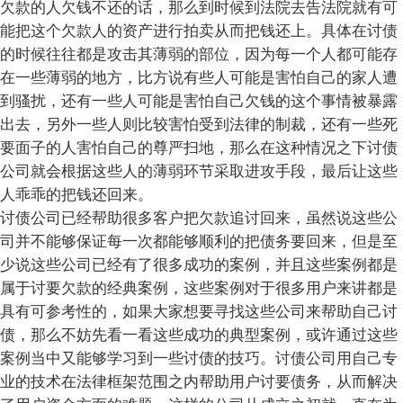
欠款的人欠钱不还的话，那么到时候到法院去告法院就有可
能把这个欠款人的资产进行拍卖从而把钱还上。具体在讨债
的时候往往都是攻击其薄弱的部位，因为每一个人都可能存
在一些薄弱的地方，比方说有些人可能是害怕自己的家人遭
到骚扰，还有一些人可能是害怕自己欠钱的这个事情被暴露
出去，另外一些人则比较害怕受到法律的制裁，还有一些死
要面子的人害怕自己的尊严扫地，那么在这种情况之下讨债
公司就会根据这些人的薄弱环节采取进攻手段，最后让这些
人乖乖的把钱还回来。
讨债公司已经帮助很多客户把欠款追讨回来，虽然说这些公
司并不能够保证每一次都能够顺利的把债务要回来，但是至
少说这些公司已经有了很多成功的案例，并且这些案例都是
属于讨要欠款的经典案例，这些案例对于很多用户来讲都是
具有可参考性的，如果大家想要寻找这些公司来帮助自己讨
债，那么不妨先看一看这些成功的典型案例，或许通过这些
案例当中又能够学习到一些讨债的技巧。讨债公司用自己专
业的技术在法律框架范围之内帮助用户讨要债务，从而解决